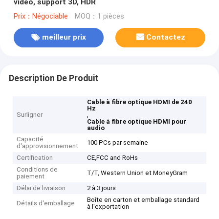
vidéo, support 3D, HDR
Prix：Négociable
MOQ：1 pièces
meilleur prix
Contactez
Description De Produit
Cable à fibre optique HDMI de 240
Hz
Surligner
,
Cable à fibre optique HDMI pour
audio
Capacité
100 PCs par semaine
d'approvisionnement
Certification
CE,FCC and RoHs
Conditions de
T/T, Western Union et MoneyGram
paiement
Délai de livraison
2 à 3 jours
Boîte en carton et emballage standard
Détails d'emballage
à l'exportation