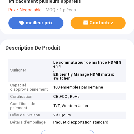
efficacement plusieurs appareils
Prix：Négociable
MOQ：1 pièces
meilleur prix
Contactez
Description De Produit
Le commutateur de matrice HDMI 8
en 4
Surligner
,
Efficiently Manage HDMI matrix
switcher
Capacité
100 ensembles par semaine
d'approvisionnement
Certification
CE ,FCC , RoHs
Conditions de
T/T, Western Union
paiement
Délai de livraison
2 à 3 jours
Détails d'emballage
Paquet d'exportation standard