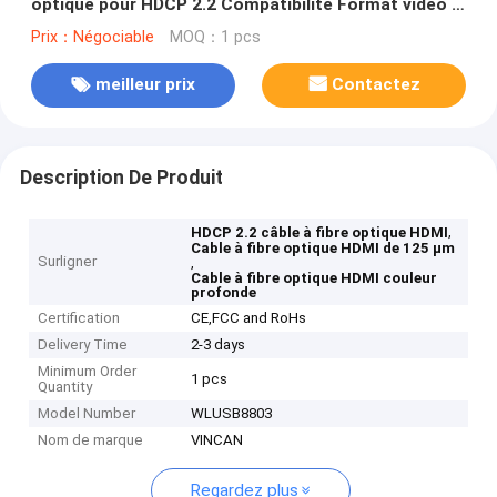
optique pour HDCP 2.2 Compatibilité Format vidéo à
couleur profonde
Prix：Négociable
MOQ：1 pcs
meilleur prix
Contactez
Description De Produit
,
HDCP 2.2 câble à fibre optique HDMI
Cable à fibre optique HDMI de 125 μm
Surligner
,
Cable à fibre optique HDMI couleur
profonde
Certification
CE,FCC and RoHs
Delivery Time
2-3 days
Minimum Order
1 pcs
Quantity
Model Number
WLUSB8803
Nom de marque
VINCAN
Regardez plus