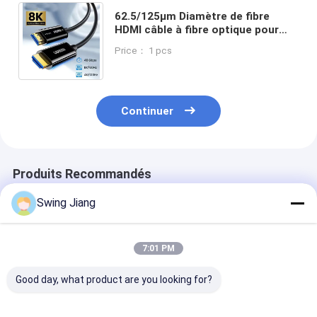
62.5/125μm Diamètre de fibre
HDMI câble à fibre optique pour
HDCP 2.2 Compatibilité Format
Price： 1 pcs
vidéo à couleur profonde
Continuer
Produits Recommandés
Swing Jiang
7:01 PM
Good day, what product are you looking for?
Cable à fibre optique
MPO câble à fibre
HDCP V2.3 M