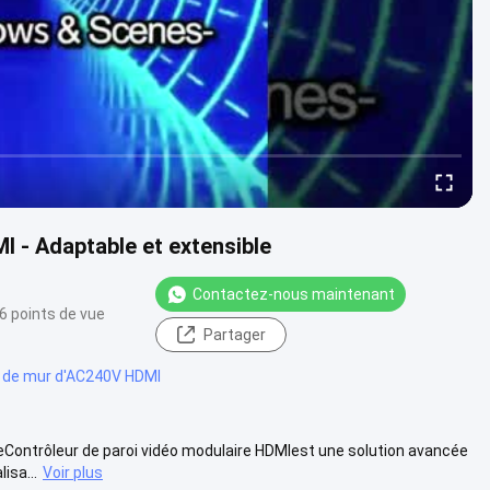
I - Adaptable et extensible
Contactez-nous maintenant
6 points de vue
Partager
l de mur d'AC240V HDMI
LeContrôleur de paroi vidéo modulaire HDMIest une solution avancée
isa...
Voir plus