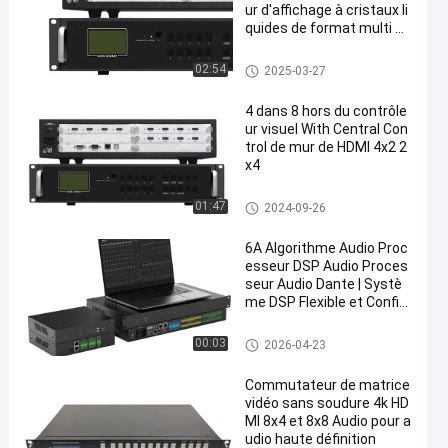
ur d'affichage à cristaux li
quides de format multi de
2x2 1x2 3x3
Contrôleur visuel de mur de H
02:54
2025-03-27
DMI
4 dans 8 hors du contrôle
ur visuel With Central Con
trol de mur de HDMI 4x2 2
x4
Contrôleur visuel modulaire de
01:47
2024-09-26
mur
6A Algorithme Audio Proc
esseur DSP Audio Proces
seur Audio Dante | Systè
me DSP Flexible et Config
urable
Contrôleur audio Dante
00:03
2026-04-23
Commutateur de matrice
vidéo sans soudure 4k HD
MI 8x4 et 8x8 Audio pour a
udio haute définition