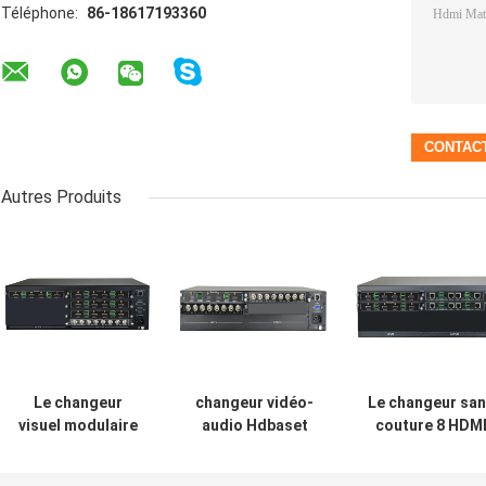
Téléphone:
86-18617193360
Autres Produits
Le changeur
changeur vidéo-
Le changeur sa
visuel modulaire
audio Hdbaset
couture 8 HDM
de 4K UHD Matrix
Matrix 4x4 8x8 4x2
de Matrix de
avec l'entrée IDS
de 4K Hdmi Matrix
vidéo d'EDID 4K