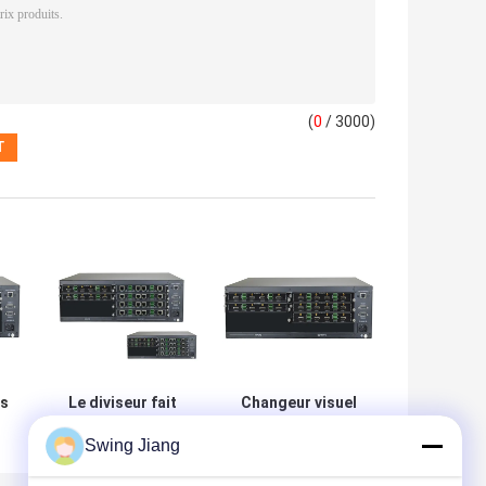
(
0
/ 3000)
ns
Le diviseur fait
Changeur visuel
I
sur commande
modulaire sans
Swing Jiang
HDMI de
couture HDCP de
 a
commutateur de
8x16 4k HDMI