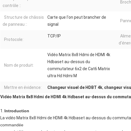
Broch
contrôle ::
Structure de châssis
Carte que l'on peut brancher de
Panne
de panneau ::
signal
TCP/IP
Alime
Protocole:
d'éner
Vidéo Matrix 8x8 Hdmi de HDMI 4k
Hdbaset au-dessus du
Nom de produit:
commutateur 6x2 de Cat6 Matrix
ultra Hd Hdmi M
Mettre en évidence:
Changeur visuel de HDBT 4k
,
changeur visu
Vidéo Matrix 8x8 Hdmi de HDMI 4k Hdbaset au-dessus du commutate
1.
Introduction
La vidéo Matrix 8x8 Hdmi de HDMI 4k Hdbaset au-dessus du commutat
commandée