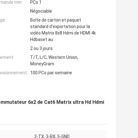
mande min:
PCs 1
Négociable
ge:
Boîte de carton et paquet
standard d'exportation pour la
vidéo Matrix 8x8 Hdmi de HDMI 4k
Hdbaset au
2 ou 3 jours
iement:
T/T, L/C, Western Union,
MoneyGram
ovisionnement:
100 PCs par semaine
ommutateur 6x2 de Cat6 Matrix ultra Hd Hdmi
2-TX, 3-RX, 5-GND