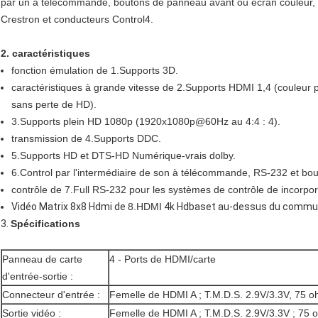
par un à télécommande, boutons de panneau avant ou ecran couleur,
Crestron et conducteurs Control4.
2. caractéristiques
fonction émulation de 1.Supports 3D.
caractéristiques à grande vitesse de 2.Supports HDMI 1,4 (couleur p
sans perte de HD).
3.Supports plein HD 1080p (1920x1080p@60Hz au 4:4 : 4).
transmission de 4.Supports DDC.
5.Supports HD et DTS-HD Numérique-vrais dolby.
6.Control par l'intermédiaire de son à télécommande, RS-232 et bo
contrôle de 7.Full RS-232 pour les systèmes de contrôle de incorpora
Vidéo
Matrix 8x8 Hdmi de
8.HDMI
4k Hdbaset au-dessus du commutat
3.
Spécifications
Panneau de carte
4 - Ports de HDMI/carte
d'entrée-sortie :
Connecteur d'entrée :
Femelle de HDMI A ; T.M.D.S. 2.9V/3.3V, 75 
Sortie vidéo :
Femelle de HDMI A ; T.M.D.S. 2.9V/3.3V ; 75