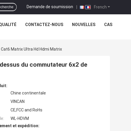
Demande de soumission
|
French
cherche
QUALITÉ
CONTACTEZ-NOUS
NOUVELLES
CAS
at6 Matrix Ultra Hd Hdmi Matrix
-dessus du commutateur 6x2 de
uit:
Chine continentale
VINCAN
CE,FCC and RoHs
e:
WL-HDVM
ement et expédition: