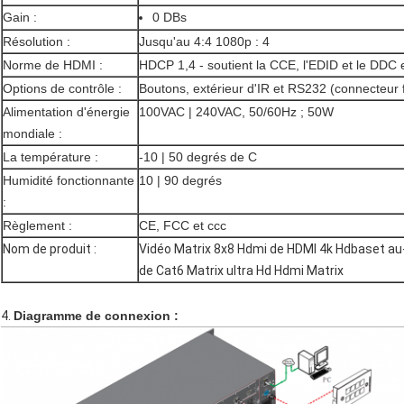
Gain :
0 DBs
Résolution :
Jusqu'au 4:4 1080p : 4
Norme de HDMI :
HDCP 1,4 - soutient la CCE, l'EDID et le DD
Options de contrôle :
Boutons, extérieur d'IR et RS232 (connecteur 
Alimentation d'énergie
100VAC | 240VAC, 50/60Hz ; 50W
mondiale :
La température :
-10 | 50 degrés de C
Humidité fonctionnante
10 | 90 degrés
:
Règlement :
CE, FCC et ccc
Nom de produit :
Vidéo Matrix 8x8 Hdmi de HDMI 4k Hdbaset 
de Cat6 Matrix ultra Hd Hdmi Matrix
4.
Diagramme de connexion :