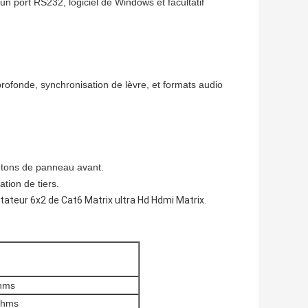
un port RS232, logiciel de Windows et facultatif
rofonde, synchronisation de lèvre, et formats audio
utons de panneau avant.
tion de tiers.
eur 6x2 de Cat6 Matrix ultra Hd Hdmi Matrix.
ohms
 ohms