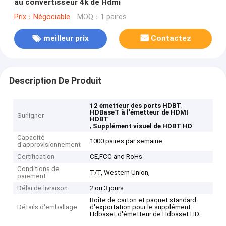
au convertisseur 4k de Hdmi
Prix：Négociable
MOQ：1 paires
meilleur prix
Contactez
Description De Produit
,
12 émetteur des ports HDBT
HDBaseT à l'émetteur de HDMI
Surligner
HDBT
,
Supplément visuel de HDBT HD
Capacité
1000 paires par semaine
d'approvisionnement
Certification
CE,FCC and RoHs
Conditions de
T/T, Western Union,
paiement
Délai de livraison
2 ou 3 jours
Boîte de carton et paquet standard
Détails d'emballage
d'exportation pour le supplément
Hdbaset d'émetteur de Hdbaset HD