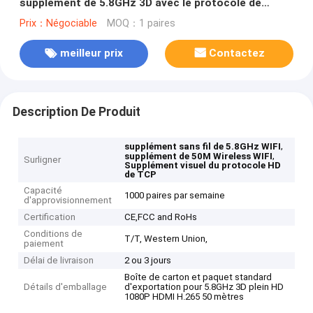
supplément de 5.8GHz 3D avec le protocole de
TCP/IP
Prix：Négociable
MOQ：1 paires
meilleur prix
Contactez
Description De Produit
,
supplément sans fil de 5.8GHz WIFI
,
supplément de 50M Wireless WIFI
Surligner
Supplément visuel du protocole HD
de TCP
Capacité
1000 paires par semaine
d'approvisionnement
Certification
CE,FCC and RoHs
Conditions de
T/T, Western Union,
paiement
Délai de livraison
2 ou 3 jours
Boîte de carton et paquet standard
Détails d'emballage
d'exportation pour 5.8GHz 3D plein HD
1080P HDMI H.265 50 mètres