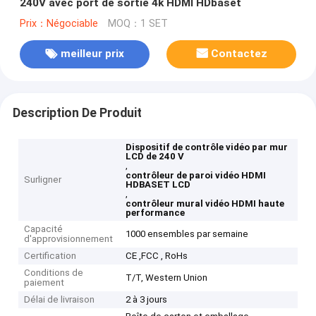
240V avec port de sortie 4k HDMI HDbaset
Prix：Négociable
MOQ：1 SET
meilleur prix
Contactez
Description De Produit
Dispositif de contrôle vidéo par mur
LCD de 240 V
,
contrôleur de paroi vidéo HDMI
Surligner
HDBASET LCD
,
contrôleur mural vidéo HDMI haute
performance
Capacité
1000 ensembles par semaine
d'approvisionnement
Certification
CE ,FCC , RoHs
Conditions de
T/T, Western Union
paiement
Délai de livraison
2 à 3 jours