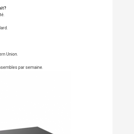
uit?
té.
ard.
ern Union.
ensembles par semaine.