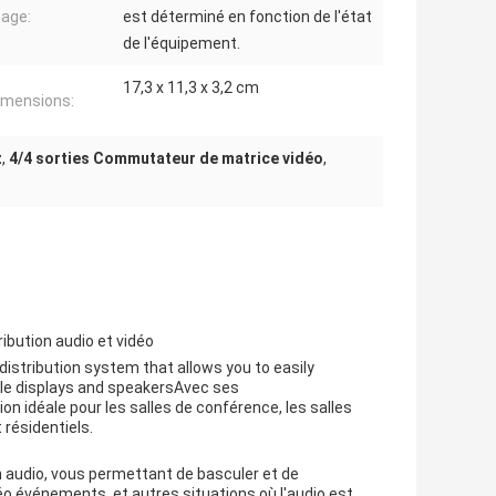
age:
est déterminé en fonction de l'état
de l'équipement.
17,3 x 11,3 x 3,2 cm
imensions:
z
,
4/4 sorties Commutateur de matrice vidéo
,
ibution audio et vidéo
distribution system that allows you to easily
iple displays and speakersAvec ses
on idéale pour les salles de conférence, les salles
 résidentiels.
 audio, vous permettant de basculer et de
éo.événements, et autres situations où l'audio est