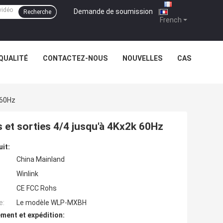
Demande de soumission
|
Recherche
French
QUALITÉ
CONTACTEZ-NOUS
NOUVELLES
CAS
 60Hz
 et sorties 4/4 jusqu'à 4Kx2k 60Hz
uit:
China Mainland
Winlink
CE FCC Rohs
e:
Le modèle WLP-MXBH
ment et expédition: