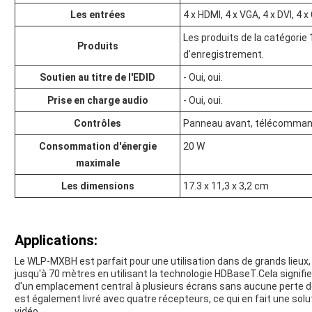
Les entrées
4 x HDMI, 4 x VGA, 4 x DVI, 4
Les produits de la catégorie 
Produits
d'enregistrement.
Soutien au titre de l'EDID
- Oui, oui.
Prise en charge audio
- Oui, oui.
Contrôles
Panneau avant, télécommand
Consommation d'énergie
20 W
maximale
Les dimensions
17.3 x 11,3 x 3,2 cm
Applications:
Le WLP-MXBH est parfait pour une utilisation dans de grands lieux, 
jusqu'à 70 mètres en utilisant la technologie HDBaseT.Cela signifi
d'un emplacement central à plusieurs écrans sans aucune perte 
est également livré avec quatre récepteurs, ce qui en fait une s
vidéo.