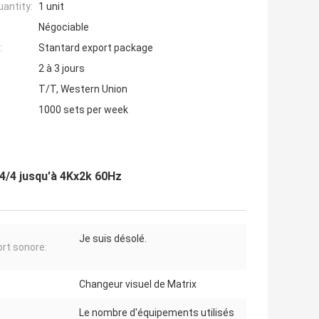
antity:
1 unit
Négociable
:
Stantard export package
2 à 3 jours
T/T, Western Union
1000 sets per week
4/4 jusqu'à 4Kx2k 60Hz
Je suis désolé.
rt sonore:
Changeur visuel de Matrix
Le nombre d'équipements utilisés