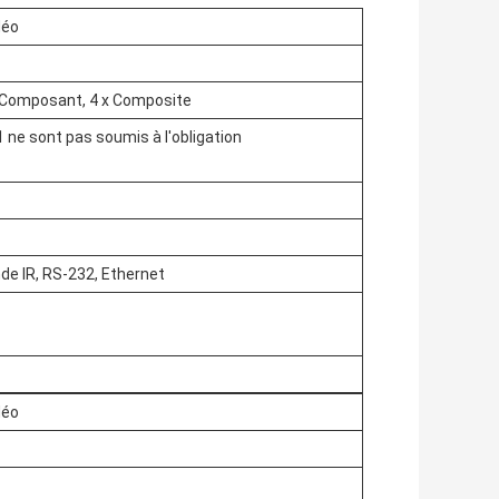
déo
 x Composant, 4 x Composite
1 ne sont pas soumis à l'obligation
e IR, RS-232, Ethernet
déo