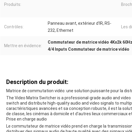
Produits:
Broch
Panneau avant, extérieur d'IR, RS-
Contrôles:
Les d
232, Ethernet
Commutateur de matrice vidéo 4Kx2k 60H
Mettre en évidence:
4/4 Inputs Commutateur de matrice vidéo
Description du produit:
Matrice de commutation vidéo: une solution puissante pour la distr
The Video Matrix Switcher is a professional-grade audio and video 
switch and distribute high-quality audio and video signals to mult
caractéristiques avancées et sa conception robuste, il est la soluti
de classe, les cinémas à domicile et d'autres lieux commerciaux et
Prise en charge audio
Le commutateur de matrice vidéo prend en charge la transmission
distribuer des signaux audio de haute qualité avec des signaux vid