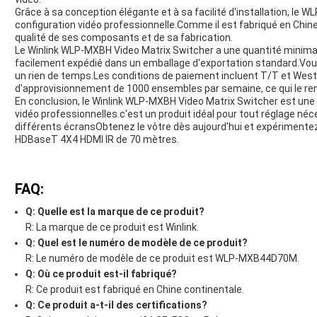
Grâce à sa conception élégante et à sa facilité d'installation, le
configuration vidéo professionnelle.Comme il est fabriqué en Chin
qualité de ses composants et de sa fabrication.
Le Winlink WLP-MXBH Video Matrix Switcher a une quantité minima
facilement expédié dans un emballage d'exportation standard.Vou
un rien de temps.Les conditions de paiement incluent T/T et Weste
d'approvisionnement de 1000 ensembles par semaine, ce qui le ren
En conclusion, le Winlink WLP-MXBH Video Matrix Switcher est une s
vidéo professionnelles.c'est un produit idéal pour tout réglage néc
différents écransObtenez le vôtre dès aujourd'hui et expérimentez
HDBaseT 4X4 HDMI IR de 70 mètres.
FAQ:
Q: Quelle est la marque de ce produit?
R: La marque de ce produit est Winlink.
Q: Quel est le numéro de modèle de ce produit?
R: Le numéro de modèle de ce produit est WLP-MXB44D70M.
Q: Où ce produit est-il fabriqué?
R: Ce produit est fabriqué en Chine continentale.
Q: Ce produit a-t-il des certifications?