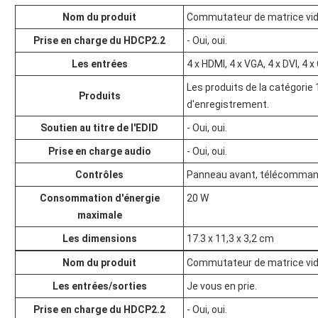
Nom du produit
Commutateur de matrice vi
Prise en charge du HDCP2.2
- Oui, oui.
Les entrées
4 x HDMI, 4 x VGA, 4 x DVI, 4
Les produits de la catégorie 
Produits
d'enregistrement.
Soutien au titre de l'EDID
- Oui, oui.
Prise en charge audio
- Oui, oui.
Contrôles
Panneau avant, télécommand
Consommation d'énergie
20 W
maximale
Les dimensions
17.3 x 11,3 x 3,2 cm
Nom du produit
Commutateur de matrice vi
Les entrées/sorties
Je vous en prie.
Prise en charge du HDCP2.2
- Oui, oui.